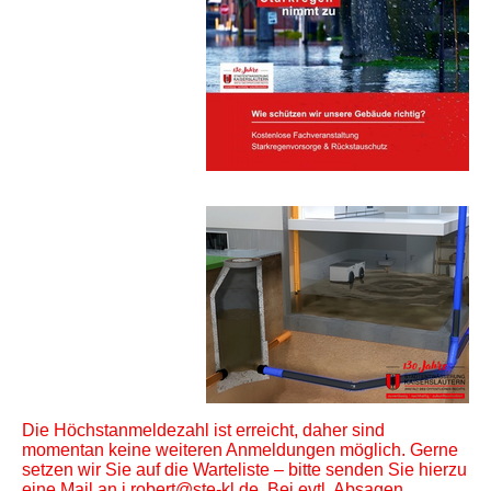
Die Höchstanmeldezahl ist erreicht, daher sind
momentan keine weiteren Anmeldungen möglich. Gerne
setzen wir Sie auf die Warteliste – bitte senden Sie hierzu
eine Mail an
i.robert@ste-kl.de
. Bei evtl. Absagen