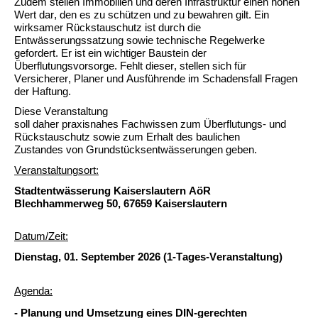
Zudem stellen
Immobilien und deren Infrastruktur einen hohen
Wert dar, den es zu schützen und zu bewahren gilt.
Ein
wirksamer
Rückstauschutz ist durch die
Entwässerungssatzung sowie
tech
nische Regelwerk
e
gefordert. E
r
ist
ein wichtiger Baustein der
Überflutungsvorsorge.
Fehlt dieser, stellen sich
für
Versicherer, Planer und Ausführende im Schadensfall Fragen
der Haftung.
Diese Veranstaltung
soll
daher
praxisnahes
Fachwissen
zum
Überflutungs- und
Rückstauschutz
sowie zum Erhalt des baulichen
Zustandes
von
Grundstücksentwässerung
en
geben.
Veranstaltungsort:
Stadtentwässerung Kaiserslautern AöR
Blechhammerweg 50, 67659 Kaiserslautern
Datum/Zeit:
Dienstag, 01. September 2026
(1-Tages-Veranstaltung
)
Agenda:
- Planung und Umsetzung eines DIN-gerechten