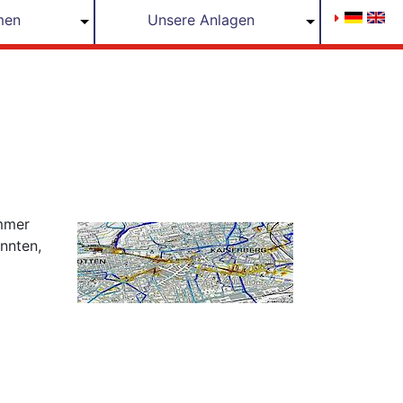
men
Unsere Anlagen
mmer
önnten,