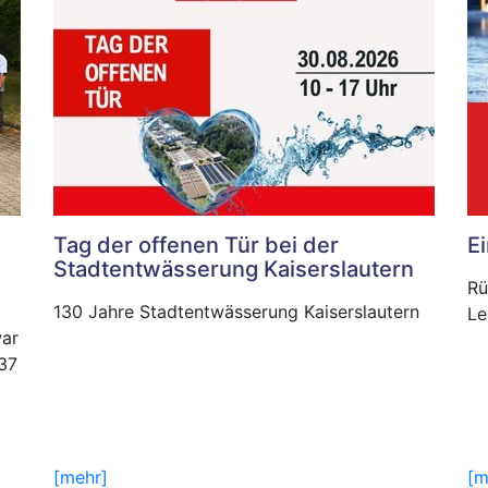
Tag der offenen Tür bei der
E
Stadtentwässerung Kaiserslautern
Rü
130 Jahre Stadtentwässerung Kaiserslautern
Le
war
37
.
[mehr]
[m